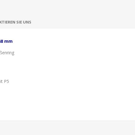
TIEREN SIE UNS
148 mm
ßenring
it P5