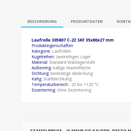
BESCHREIBUNG
PRODUKTDATEN
KONTAK
Laufrolle 305807 C-2Z SKF 35x80x27 mm
Produkteigenschaften
Kategorie:
Laufrollen
Kugelreihen:
zweireihiges Lager
Material:
Standard-Wälzlagerstahl
Außenring:
ballige Mantelfläche
Dichtung:
beidseitige Abdeckung
Käfig:
Stahlblechkäfig
Temperaturbereich:
-20 bis +120 °C
Exzenterring:
ohne Exzenterring
STAFFELPREISE - JE MEHR SIE KAUFEN, DESTO 