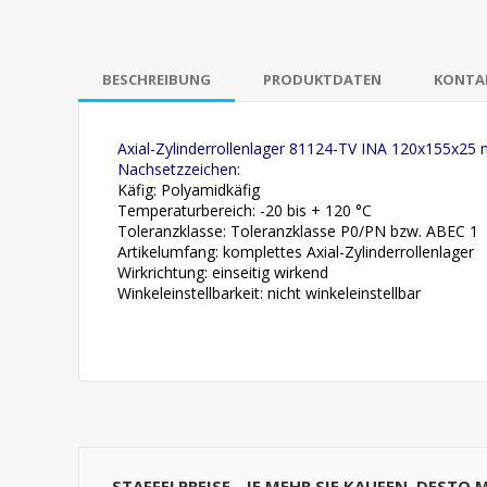
BESCHREIBUNG
PRODUKTDATEN
KONTAK
Axial-Zylinderrollenlager 81124-TV INA 120x155x25
Nachsetzzeichen:
Käfig: Polyamidkäfig
Temperaturbereich: -20 bis + 120 °C
Toleranzklasse: Toleranzklasse P0/PN bzw. ABEC 1
Artikelumfang: komplettes Axial-Zylinderrollenlager
Wirkrichtung: einseitig wirkend
Winkeleinstellbarkeit: nicht winkeleinstellbar
STAFFELPREISE - JE MEHR SIE KAUFEN, DESTO 