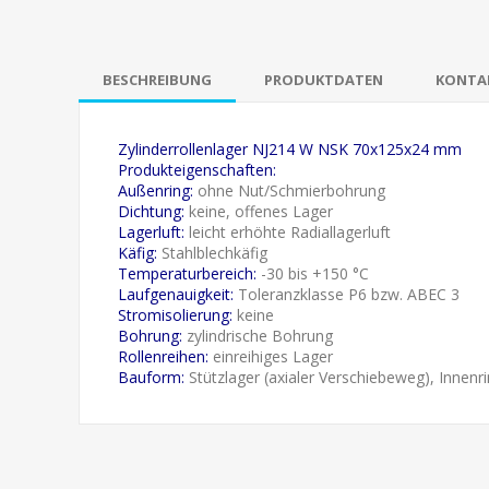
BESCHREIBUNG
PRODUKTDATEN
KONTAK
Zylinderrollenlager NJ214 W NSK 70x125x24 mm
Produkteigenschaften:
Außenring:
ohne Nut/Schmierbohrung
Dichtung:
keine, offenes Lager
Lagerluft:
leicht erhöhte Radiallagerluft
Käfig:
Stahlblechkäfig
Temperaturbereich:
-30 bis +150 °C
Laufgenauigkeit:
Toleranzklasse P6 bzw. ABEC 3
Stromisolierung:
keine
Bohrung:
zylindrische Bohrung
Rollenreihen:
einreihiges Lager
Bauform:
Stützlager (axialer Verschiebeweg), Innenr