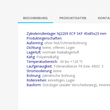
BESCHREIBUNG
PRODUKTDATEN
KONTAK
Zylinderrollenlager NJ2209 ECP SKF 45x85x23 mm
Produkteigenschaften:
Außenring:
ohne Nut/Schmierbohrung
Dichtung:
keine, offenes Lager
Lagerluft:
normale Radiallagerluft
Käfig:
Polyamidkäfig
Temperaturbereich:
-30 bis +120 °C
Laufgenauigkeit:
Toleranzklasse P6 bzw. ABEC 3
Stromisolierung:
keine
Bohrung:
zylindrische Bohrung
Rollenreihen:
einreihiges Lager
Bauform:
Stützlager (axialer Verschiebeweg), Innenr