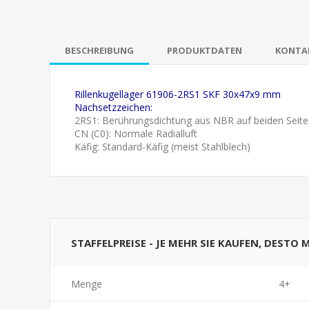
BESCHREIBUNG
PRODUKTDATEN
KONTAK
Rillenkugellager 61906-2RS1 SKF 30x47x9 mm
Nachsetzzeichen:
2RS1: Berührungsdichtung aus NBR auf beiden Seite
CN (C0): Normale Radialluft
Käfig: Standard-Käfig (meist Stahlblech)
STAFFELPREISE - JE MEHR SIE KAUFEN, DESTO 
Menge
4+