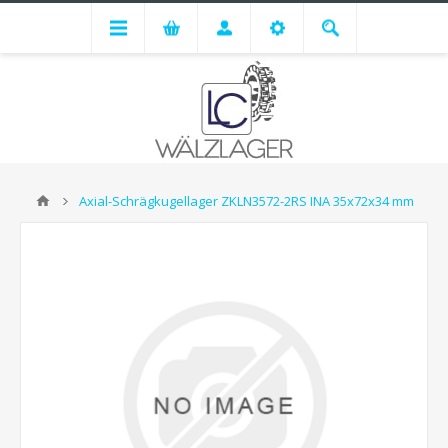
Axial-Schrägkugellager ZKLN3572-2RS INA 35x72x34 mm